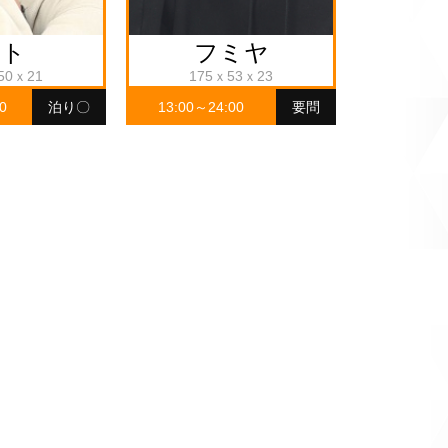
リト
フミヤ
50ｘ21
175ｘ53ｘ23
0
泊り〇
13:00～24:00
要問