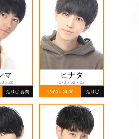
ンマ
ヒナタ
50ｘ20
170ｘ52ｘ22
泊り〇 要問
13:00～24:00
泊り◯