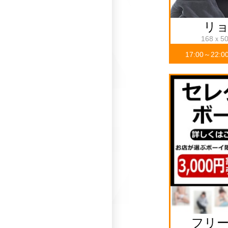
リ
168ｘ5
17:00～22:0
フリ