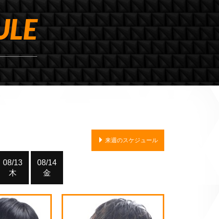
ULE
来週のスケジュール
08/13
08/14
木
金