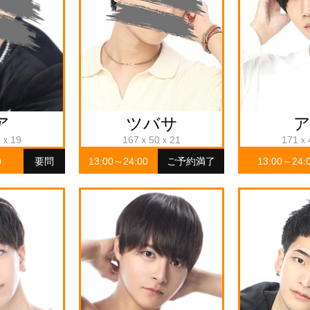
ア
ツバサ
8ｘ19
167ｘ50ｘ21
171ｘ
0
要問
13:00～24:00
ご予約満了
13:00～24: