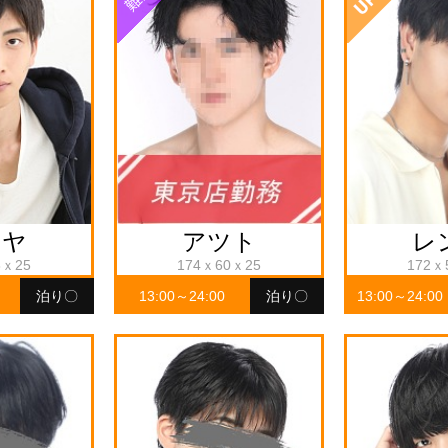
キヤ
アツト
レ
8ｘ25
174ｘ60ｘ25
172ｘ
泊り〇
13:00～24:00
泊り〇
13:00～24:00