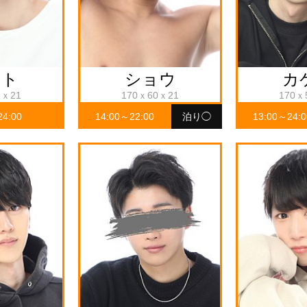
ヤト
ショウ
カ
2ｘ21
170ｘ60ｘ21
170ｘ
24:00
14:00～22:00
泊り◯
13:00～24:0