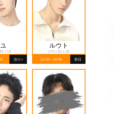
アユ
ルウト
45ｘ19
173ｘ52ｘ20
00
泊り○
13:00～18:00
前日