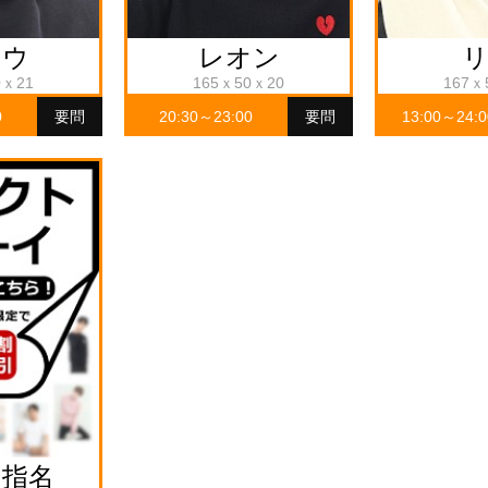
ョウ
レオン
0ｘ21
165ｘ50ｘ20
167ｘ
0
要問
20:30～23:00
要問
13:00～24:0
ー指名