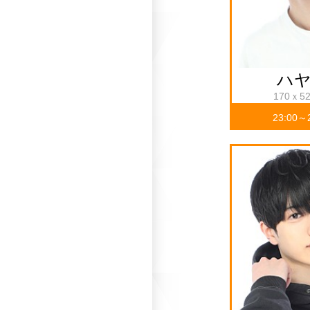
ハ
170ｘ5
23:00～