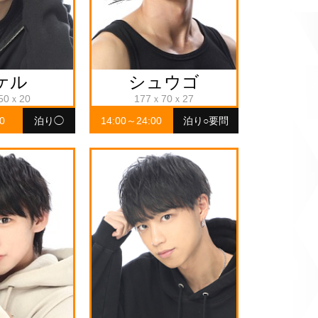
ケル
シュウゴ
50ｘ20
177ｘ70ｘ27
0
泊り◯
14:00～24:00
泊り○要問