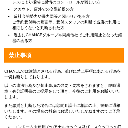
レスにより極端に感情のコントロールが難しい方
スカウト、店外での交際前提の方
反社会的勢力や暴力団等と関わりがある方
ご予約受付時の暴言等、受付スタッフの判断で当店の利用に
相応しくないと判断された方
過去にCHANCEグループや同業他社でご利用禁止となった経
歴のある方
禁止事項
CHANCEでは違法とされる行為、並びに禁止事項にあたる行為を
一切お断りしております。
以下の違法行為及び禁止事項の強要・要求をされますと、即時退
室・身分証明書のご提示をして頂き、今後のご利用をお断りいた
します。
また悪質と判断した場合には顧問弁護士に相談の上、警察に通報
いたします。その場合の料金はお返しいたしかねますのでご了承
ください。
コンドーム未使用でのアナルセックス及び、スタッフへの口