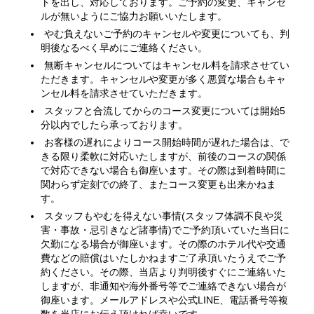
トを出し、対応しております。ご予約の変更、キャンセ
ルが無いようにご協力お願いいたします。
やむ負えないご予約のキャンセルや変更についても、判
明後なるべく早めにご連絡ください。
無断キャンセルについてはキャンセル料を請求させてい
ただきます。キャンセルや変更が多く悪質な場合もキャ
ンセル料を請求させていただきます。
スタッフと合流してからのコース変更については開始5
分以内でしたら承っております。
お客様の遅れによりコース開始時間が遅れた場合は、で
きる限り柔軟に対応いたしますが、前後のコースの関係
で対応できない場合も御座います。その際は到着時間に
関わらず定刻での終了、またコース変更も出来かねま
す。
スタッフもやむを得えない事情(スタッフ体調不良や災
害・事故・忌引きなど諸事情)でご予約頂いていた当日に
欠勤になる場合が御座います。その際のホテル代や交通
費などの賠償はいたしかねますご了承頂いたうえでご予
約ください。その際、当店より判明後すぐにご連絡いた
しますが、非通知や海外番号等でご連絡できない場合が
御座います。メールアドレスや公式LINE、電話番号等複