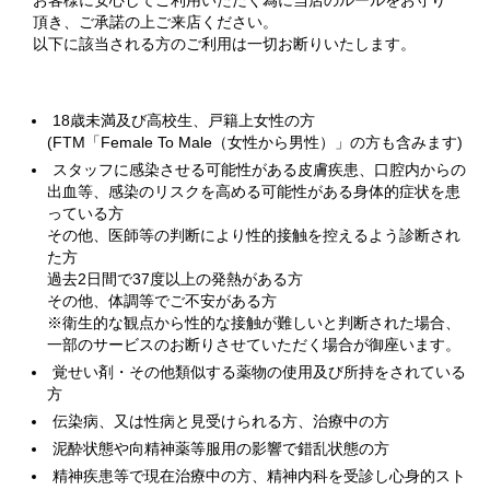
お客様に安心してご利用いただく為に当店のルールをお守り
頂き、ご承諾の上ご来店ください。
以下に該当される方のご利用は一切お断りいたします。
18歳未満及び高校生、戸籍上女性の方
(FTM「Female To Male（女性から男性）」の方も含みます)
スタッフに感染させる可能性がある皮膚疾患、口腔内からの
出血等、感染のリスクを高める可能性がある身体的症状を患
っている方
その他、医師等の判断により性的接触を控えるよう診断され
た方
過去2日間で37度以上の発熱がある方
その他、体調等でご不安がある方
※衛生的な観点から性的な接触が難しいと判断された場合、
一部のサービスのお断りさせていただく場合が御座います。
覚せい剤・その他類似する薬物の使用及び所持をされている
方
伝染病、又は性病と見受けられる方、治療中の方
泥酔状態や向精神薬等服用の影響で錯乱状態の方
精神疾患等で現在治療中の方、精神内科を受診し心身的スト