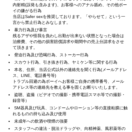
内射精(誤発も含みます)、お客様へのアナル舐め、その他ボー
イの嫌がる行為
当店はSafer sexを推奨しております。「やらせて」という一
言から禁止行為とみなします。
暴力行為及び暴言
残るアザや怪我を負わし出勤が出来ない状態となった場合は
治療費、その他の損害賠償請求や期間中の売上分請求をさせ
て頂きます。
脅迫行為及び恐喝行為、ストーカー行為
スカウト行為、引き抜き行為、ヤミケン等に関する行為
本名、住所、当店公式以外の連絡先を聞く行為(メールアドレ
ス、LINE、電話番号等)
トラブル回避の為ボーイへお客様ご自身の携帯番号、メール
アドレス等の連絡先を教える事を固くお断りいたします。
盗聴、盗撮（ビデオでの撮影・携帯電話スマホ等での撮影・
録音等）
SM器具及び玩具、コンドームやローション等の直接粘膜に触
れるものの持ち込み及び使用
未成年への飲酒や喫煙の強要
スタッフへの違法・脱法ドラッグや、向精神薬、風邪薬等の