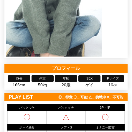
プロフィール
身長
体重
年齢
SEX
Pサイズ
166cm
50kg
20歳
ゲイ
16㎝
PLAY LIST
◎…得意 〇…可能 △…挑戦中 ×…不可能
バックウケ
バックタチ
3P・4P
〇
△
〇
ボーイ絡み
ソフトS
オナニー鑑賞