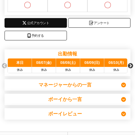
〇
〇
〇
公式アカウント
アンケート
予約する
出勤情報
本日
08/07(金)
08/08(土)
08/09(日)
08/10(月)
0
休み
休み
休み
休み
休み
マネージャーからの一言
ボーイから一言
ボーイレビュー