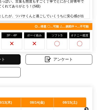
にしてます。よろしくお願いします！
亮っぽい。言葉も態度もすごく丁寧でとにかく好青年で
くれてありがとう！(S様)
ましたが、ツバサくんと過ごしていくうちに安心感が出
対応で楽しい時間を過ごすことができました。（K様）
◎…得意 〇…可能 △…挑戦中 ×…不可能
などしていたら楽しくてあっという間に時間がすぎてい
3P・4P
ボーイ絡み
ソフトS
オナニー鑑賞
ゃくちゃ可愛く、一緒にいると癒されます。いい匂いで
✕
✕
〇
〇
なります。
をありがとう！（Y様）
ント
アンケート
はとても癒され、あっという間に過ぎていきます。最高
ございます！大好きです。(T様)
ございました！
るのですが、やはりイケメン&かわいいつばさくんです！
ばさくんのことをいっぱい知れて好き度が増していきま
ほど本当に幸せで、時間が過ぎるのが早く感じました🥲
8/13(木)
08/14(金)
08/15(土)
08/16(日)
みにしています✨