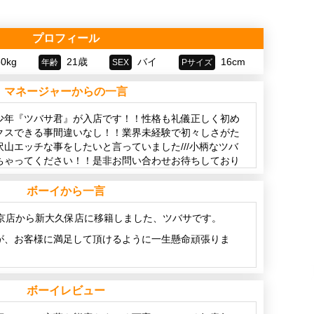
プロフィール
50kg
21歳
バイ
16cm
年齢
SEX
Pサイズ
マネージャーからの一言
少年『ツバサ君』が入店です！！性格も礼儀正しく初め
クスできる事間違いなし！！業界未経験で初々しさがた
山エッチな事をしたいと言っていました///小柄なツバ
ちゃってください！！是非お問い合わせお待ちしており
ボーイから一言
東京店から新大久保店に移籍しました、ツバサです。
が、お客様に満足して頂けるように一生懸命頑張りま
お酒も好きです。
ボーイレビュー
！エッチな事も…(笑)