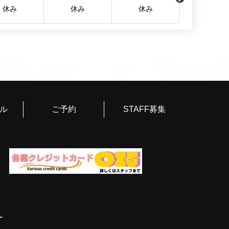
ください💪(S様)
休み
休み
休み
休み
回目の指名となります。ツバサくんといるとかわいい笑顔
ます。とてもいい匂いでずっと抱きしめていたくなりま
てると楽しくてあっという間に時間が過ぎてしまいま
お願いし、ツバサくんにお尻を解していただきました。
ードしていただき、ずっと気持ちよかったです。次回、
しいです。ありがとうございます。（Y様)
リードしていただきました。3時間があっという間に過ぎ
ル
ご予約
STAFF募集
客さんの予約がなければ、延長をお願いしたかったで
さどちらも兼ね備えたイケメンさんです。フェラはして
景でした。人気があるのも納得なボーイさんです。あり
)
ことで、ドキドキしました。名古屋のプレゼントとクリ
したら、快く受け取ってくれました。話していると幸せ
ャワールームから、エロさ全開で、こちらの希望にも応
ではバックから攻められて無茶苦茶気持ちよかったで
いるといやなことも忘れられます。しばらく会えないの
う、ツバサくん！（K様）
ー