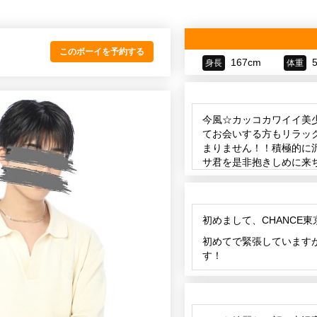
このボーイを予約する
167cm
身長
体重
今風☆カッコカワイイ美
てお会いする方もリラッ
まりません！！積極的に沢
サ君を是非抱きしめに来
ます！
初めまして、CHANCE
初めてで緊張しています
す！
趣味は旅行、カラオケ、
色々なこと教えてください