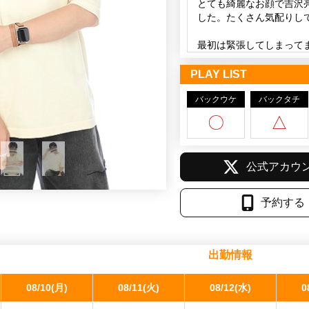
皆さんと会えるの楽しみ
とても綺麗なお顔で吉沢
した。たくさん気配りして
Tweets by chancetubasa
最初は緊張してしまって
てきて、とても魅力的な
PLAY LIST
ツバサくんとドラマの話
バックウケ
きます。
バックタチ
笑顔もとても素敵でめち
〇
△
いつまでも抱きしめたく
今日も楽しい素敵な時間
公式アカウ
ツバサくんと過ごす時間
の時間をいつもありがとう
予約する
今回も本当にありがとう
まずは、何度も会ってい
回数を重ねてく度に、つ
す！笑
出勤情報
一緒にいれる時間が長い
🥲
08/10(月)
08/11(火)
08/12(水)
0
また今度会えるのを楽し
ちょーー大好きです😍😆