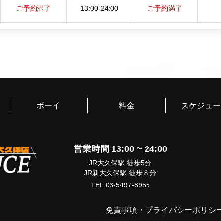
ご予約満了
13:00-24:00
体調には気をつけて頑張って
ご予約満了
またお会いしたくなり2
で迎えてくださり癒され
す。ツバサくんとお話し
す。今回はバックタチを
ツバサくんにたくさんリ
お会いできるまで待ち遠
とても話やすく、優しく
ボーイ
料金
スケジュー
てしまいました。次のお
す。カッコ良さ、かわい
もらう方も、する方も絶
がとうございました！(Y様
営業時間 13:00 ~ 24:00
久しぶりに会えるという
JR大久保駅 徒歩5分
スマスのプレゼントを渡
JR新大久保駅 徒歩８分
な気持ちになります。シ
TEL 03-5497-8955
えてくれました。ベッド
す。ツバサくんと話して
が寂しいです。ありがと
免責事項
・
プライバシーポリシ