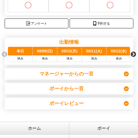
〇
〇
〇
アンケート
予約する
出勤情報
本日
08/09(日)
08/10(月)
08/11(火)
08/12(水)
0
休み
休み
休み
休み
休み
マネージャーからの一言
ボーイから一言
ボーイレビュー
ホーム
ボーイ