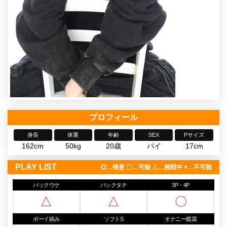
プロフィール
身長
体重
年齢
SEX
Pサイズ
162cm
50kg
20歳
バイ
17cm
PLAY LIST
◎…得意 〇…可能 △…挑戦中 ×…不可能
バックウケ
バックタチ
3P・4P
△
△
〇
ボーイ絡み
ソフトS
オナニー鑑賞