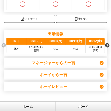
〇
〇
〇
アンケート
予約する
出勤情報
本日
08/09(日)
08/10(月)
08/11(火)
08/12(水)
0
17:30-23:00
19:00-23:00
13
休み
休み
休み
要問
要問
マネージャーからの一言
ボーイから一言
ボーイレビュー
ホーム
ボーイ