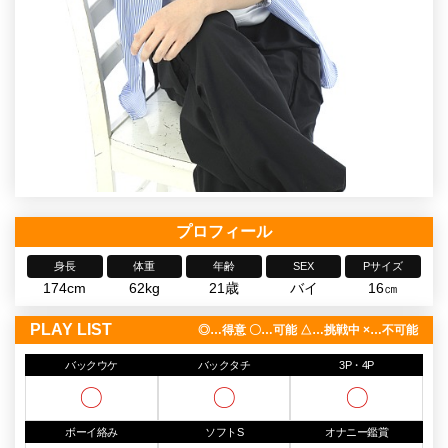
プロフィール
身長
体重
年齢
SEX
Pサイズ
174cm
62kg
21歳
バイ
16㎝
PLAY LIST
◎…得意 〇…可能 △…挑戦中 ×…不可能
バックウケ
バックタチ
3P・4P
〇
〇
〇
ボーイ絡み
ソフトS
オナニー鑑賞