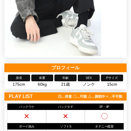
プロフィール
身長
体重
年齢
SEX
Pサイズ
175cm
60kg
21歳
ノンケ
15cm
PLAY LIST
◎…得意 〇…可能 △…挑戦中 ×…不可能
バックウケ
バックタチ
3P・4P
✕
✕
〇
ボーイ絡み
ソフトS
オナニー鑑賞