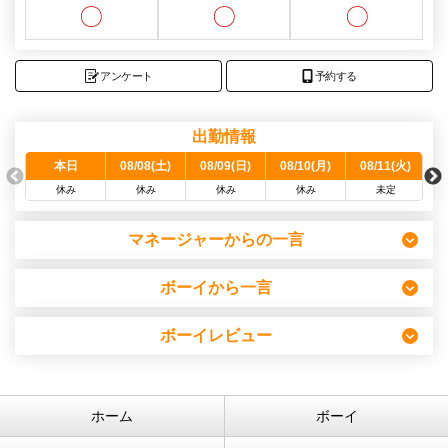
〇
〇
〇
アンケート
予約する
出勤情報
本日
08/08(土)
08/09(日)
08/10(月)
08/11(火)
0
休み
休み
休み
休み
未定
マネージャーからの一言
ボーイから一言
ボーイレビュー
ホーム
ボーイ