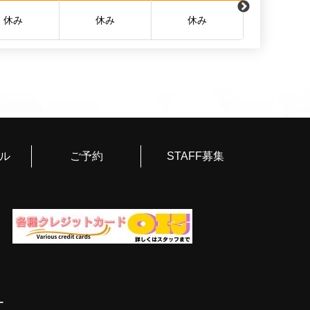
休み
休み
休み
休み
ル
ご予約
STAFF募集
ー