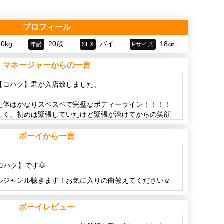
プロフィール
60kg
20歳
バイ
18㎝
年齢
SEX
Pサイズ
マネージャーからの一言
【コハク】君が入店致しました。
た体はかなりスベスベで完璧なボディーライン！！！！
しく、初めは緊張していたけど緊張が溶けてからの笑顔
ボーイから一言
な、なんとバックタチが得意とのこと。
クでそのボリュミーなPをたっぷりとご堪能下さい♪
コハク】です🐶
ク君と熱いひと時を過ごしてみては？虜になることでし
ルジャンル聴きます！お気に入りの曲教えてください☺️
わせお待ちしております。
がとっても敏感なので、優しく触ってくれると喜びます
ボーイレビュー
ることもありますが実はタチです！笑いっぱい腰振ります