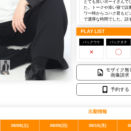
🤭
とても良いボーイさんで
た。トークや添い寝で誤
一緒に楽しい時間を過ご
ワー時からコハク君もビ
で濃厚な時間でした。話
イさんでした！また会いに
PLAY LIST
笑顔が素敵で、身体も色白ｽﾘ
バックウケ
姿を間近に見れて、気に入
バックタチ
た正に、夢のひと時でした
×
〇
写真以上に実物が色白美
派なものを持っていまし
モザイク無
ハククンのあそこが当た
画像請求
めてもらいイきそうにな
の後、また攻めてもらい気
予約する
出勤情報
08/08(土)
08/09(日)
08/10(月)
0