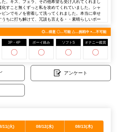
した。キス、フェラ、その他希望も受け入れてくれまし
魔化すこと無くずっと私を攻めてくれていました。シャ
しましょう！あなたに会えますように✨
ンビンでモノを密着して洗ってくれました。本当に幸せ
すうちに打ち解けて、冗談も言える・・素晴らしいボー
行きます。(S様)
◎…得意 〇…可能 △…挑戦中 ×…不可能
ﾑﾎﾞﾃﾞｨなのが、ﾄﾞｽﾄﾗｲｸ👍ﾌﾟﾚｲ時では、終始感じてる
り度合いが上昇して⤴️時間を忘れる位、夢中になりまし
3P・4P
ボーイ絡み
ソフトS
オナニー鑑賞
(I様)
〇
〇
〇
〇
肌で中性的なボーイさんでした。ウケに見えてタチで立
た。シャワーから密着してくれてビンビンになってるコ
し
っていながら洗ってくれて気持ち良かったです。先に攻
アンケート
ったので交代。コハククンが先にイってくれました。そ
持ち良くイけました。満足できました。(N様)
8/11(火)
08/12(水)
08/13(木)
08/14(金)