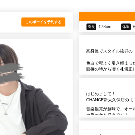
このボーイを予約する
178cm
身長
体重
高身長でスタイル抜群の
色白で程よく引き締まっ
面接の時から凄く礼儀正
がとてもかわいいです♪
こんなにも可愛い子が、
それでいてPサイズもビッ
はじめまして！
CHANCE新大久保店の【
高身長で可愛い系のコハ
音楽鑑賞が趣味で、オー
ょう！
カラオケも好きです！
是非、ご予約、お問い合
えっち大好きです！身体
🥹ウケっぽいと言われ