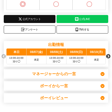
◎
〇
〇
公式アカウント
公式LINE
アンケート
予約する
出勤情報
本日
08/07(金)
08/08(土)
08/09(日)
08/10(月)
0
13:00-24:00
13:00-24:00
13:00-24:00
未定
未定
泊り◯
泊り◯
泊り◯
マネージャーからの一言
ボーイから一言
ボーイレビュー