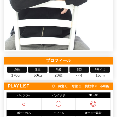
プロフィール
身長
体重
年齢
SEX
Pサイズ
170cm
50kg
20歳
バイ
15cm
PLAY LIST
◎…得意 〇…可能 △…挑戦中 ×…不可能
バックウケ
バックタチ
3P・4P
○
〇
◎
ボーイ絡み
ソフトS
オナニー鑑賞