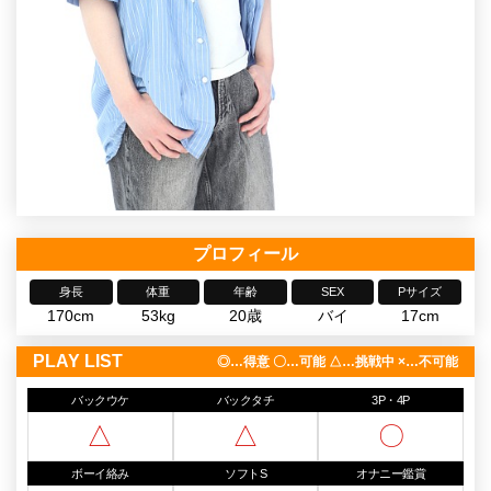
プロフィール
身長
体重
年齢
SEX
Pサイズ
170cm
53kg
20歳
バイ
17cm
PLAY LIST
◎…得意 〇…可能 △…挑戦中 ×…不可能
バックウケ
バックタチ
3P・4P
△
△
〇
ボーイ絡み
ソフトS
オナニー鑑賞