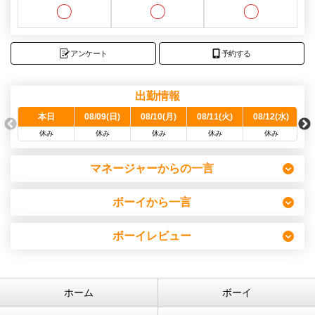
〇
〇
〇
アンケート
予約する
出勤情報
本日
08/09(日)
08/10(月)
08/11(火)
08/12(水)
0
休み
休み
休み
休み
休み
マネージャーからの一言
ボーイから一言
ボーイレビュー
ホーム
ボーイ