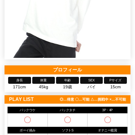
プロフィール
身長
体重
年齢
SEX
Pサイズ
171cm
45kg
19歳
バイ
15cm
PLAY LIST
◎…得意 〇…可能 △…挑戦中 ×…不可能
バックウケ
バックタチ
3P・4P
〇
〇
〇
ボーイ絡み
ソフトS
オナニー鑑賞