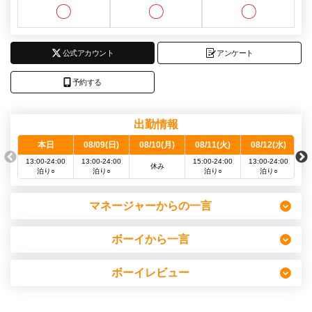
〇
〇
〇
公式アカウント
アンケート
予約する
出勤情報
本日
08/09(日)
08/10(月)
08/11(火)
08/12(水)
0
13:00-24:00
13:00-24:00
15:00-24:00
13:00-24:00
13
休み
泊り○
泊り○
泊り○
泊り○
マネージャーからの一言
ボーイから一言
ボーイレビュー