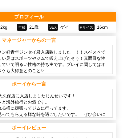
プロフィール
72kg
21歳
ゲイ
16cm
年齢
SEX
Pサイズ
マネージャーからの一言
メン好青年ジンセイ君入店致しました！！！スベスベで
しい足はスポーツやジムで鍛え上げたそう！真面目な性
していて明るい性格の持ち主です。プレイに関してはオ
ウケも大得意とのこと✨
しいジンセイ君！ぜひご覧ください！満足して頂けるこ
是非お問い合わせお待ちしております！
ボーイから一言
新大久保店に入店しましたじんせいです！
レと海外旅行とお酒です。
れる様に頑張ってジムに行ってます。
思ってもらえる様な時を過ごしたいです。 ぜひ会いに
くお願いします！！
ボーイレビュー
旅游和酒