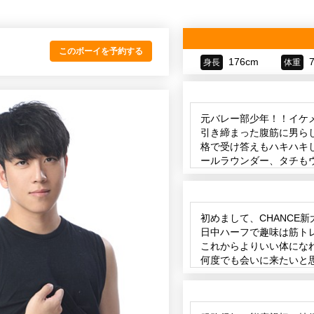
このボーイを予約する
176cm
身長
体重
元バレー部少年！！イケ
引き締まった腹筋に男ら
格で受け答えもハキハキ
ールラウンダー、タチも
ノンケっぽくかなり男ら
と間違え無しです！！！
初めまして、CHANCE
日中ハーフで趣味は筋ト
これからよりいい体にな
何度でも会いに来たいと
来てください！ よろし
你好我叫jinsei
是中日混血 爱好是健身.