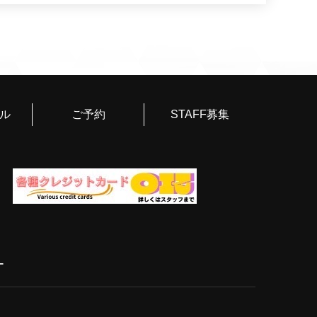
す！また彼に会いに行きたいと思います！(A様)
寧で、安心感のあるサービスを提供してくれます。0でも
も非常にプロフェッショナルで、こちらの希望に合わせて
た。気遣いも細やかで、終始リラックスして過ごせまし
、心からおすすめします。(D様)
るくてスタッフの方とのやり取りも丁寧でとても良かっ
ル
ご予約
STAFF募集
と配慮してくれて好青年でなんかマシュマロみたいで体
タイミングが合えばあとは午前中とかに伺えればと思い
高の言葉しかない！とても良かった！ヤバすぎる！何が
さい。おすすめです！（T様）
す。コミニュケーション力も高く楽しくてたまりません
てたので、東京に行った時にはまた会いたいと思いまし
ー
して、またすぐ会いたい！と思いまた指名してしまいま
めちゃくちゃかっこいいです。凄くまじめで、いろんな
うとしてくれる姿勢には好感が持てました。また、大阪