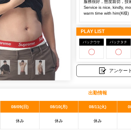
为了拥有更好的体型，我
服務很好，態度親切，技
我希望能度过让人想一来
Service is nice, kindly, mo
希望大家来见我！！ 请
warm time with him(K様)
初めての利用でしたが、
ができました。筋肉がし
PLAY LIST
た。大きな身体にもかか
バックウケ
りました。(R様)
バックタチ
〇
〇
今日はとても楽しかった
ているような気分になりま
アンケー
出迎えてくれた時から笑
ったです。まったりから
さが入っており心身で気
れる時の安心感と良い香
出勤情報
したwシャッフルで期間
しいです。(A様)
08/09(日)
08/10(月)
08/11(火)
0
優しくて、会話もエッチも
休み
休み
休み
ジンセイくんは優しくて
な夜を過ごすことができ