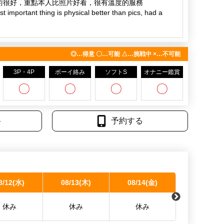
会努力去健身房锻炼。
術很好，重點本人比照片好看，很有溫度的服務
再来的时光。
st important thing is physical better than pics, had a
多多关照
終始優しく接していただき、リラックスして過ごすこと
っかりしていて体格も大きく、とても色気を感じまし
◎…得意 〇…可能 △…挑戦中 ×…不可能
わらず、声や雰囲気はとても穏やかで、終始安心感があ
3P・4P
ボーイ絡み
ソフトS
オナニー鑑賞
〇
〇
〇
〇
です！対応もすごく丁寧で、まるで友達や大学生と話し
した。また機会があればぜひ指名したいです！(C様)
ト
予約する
顔で最後までいてくれてジンセイ君の空気感が心地よか
ガッツリの時と雰囲気や表情が異なる感じながらも優し
持ちよくしてくれる時間でした。またぎゅっととしてく
りでこのままずっと包んでいてもらいたいなって思いま
限定なのが残念でしたがまた機会のある際は会えると嬉
8/12(水)
08/13(木)
08/14(金)
08/15(土)
どっちもうまい、また会いたい(K様)
休み
休み
休み
休み
、聞き上手な方です！一緒にいろいろな話をして、素敵
ました。体格もすごくよくて、寄り添って一緒に眠る時